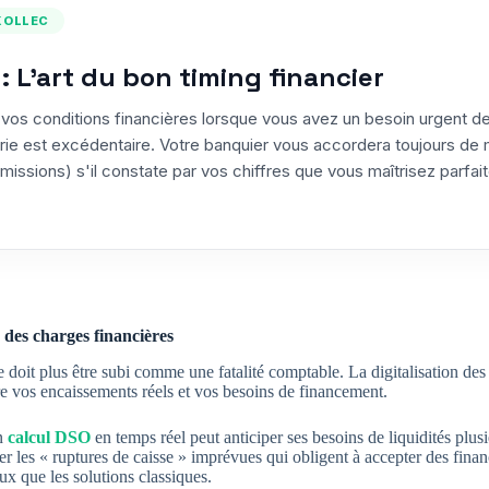
 KOLLEC
: L'art du bon timing financier
vos conditions financières lorsque vous avez un besoin urgent d
erie est excédentaire. Votre banquier vous accordera toujours de 
missions) s'il constate par vos chiffres que vous maîtrisez parfa
 des charges financières
e doit plus être subi comme une fatalité comptable. La digitalisation de
re vos encaissements réels et vos besoins de financement.
on
calcul DSO
en temps réel peut anticiper ses besoins de liquidités plus
iter les « ruptures de caisse » imprévues qui obligent à accepter des fi
eux que les solutions classiques.