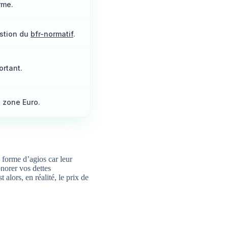
rme.
estion du
bfr-normatif
.
ortant.
s zone Euro.
 forme d’agios car leur
onorer vos dettes
t alors, en réalité, le prix de