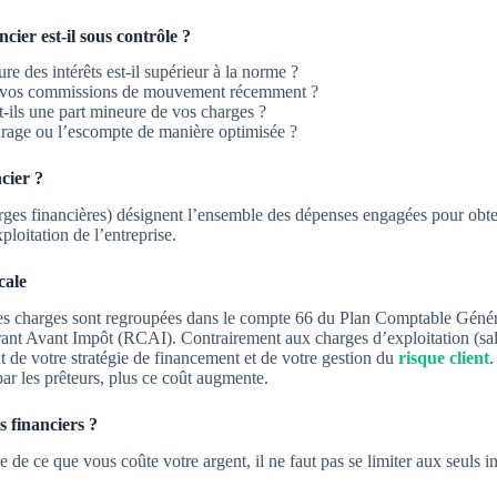
ncier est-il sous contrôle ?
re des intérêts est-il supérieur à la norme ?
 vos commissions de mouvement récemment ?
t-ils une part mineure de vos charges ?
turage ou l’escompte de manière optimisée ?
cier ?
rges financières) désignent l’ensemble des dépenses engagées pour obten
ploitation de l’entreprise.
cale
es charges sont regroupées dans le
compte 66
du Plan Comptable Généra
ant Avant Impôt (RCAI). Contrairement aux charges d’exploitation (salai
t de votre
stratégie de financement
et de votre gestion du
risque client
.
ar les prêteurs, plus ce coût augmente.
 financiers ?
e de ce que vous coûte votre argent, il ne faut pas se limiter aux seuls i