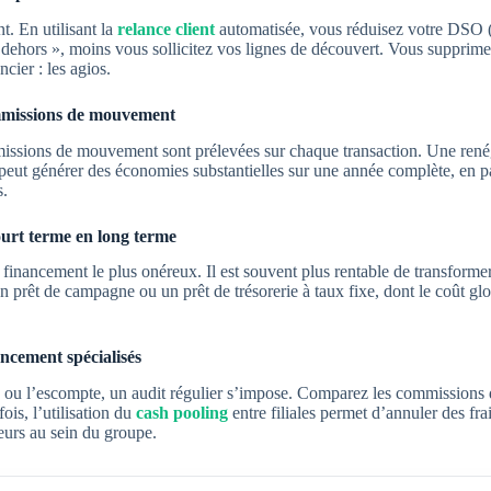
nt. En utilisant la
relance client
automatisée, vous réduisez votre DSO (
dehors », moins vous sollicitez vos lignes de découvert. Vous supprime
ncier : les agios.
ommissions de mouvement
issions de mouvement sont prélevées sur chaque transaction. Une rené
peut générer des économies substantielles sur une année complète, en par
s.
ourt terme en long terme
financement le plus onéreux. Il est souvent plus rentable de transformer
n prêt de campagne ou un prêt de trésorerie à taux fixe, dont le coût glo
ancement spécialisés
ge ou l’escompte, un audit régulier s’impose. Comparez les commissions 
ois, l’utilisation du
cash pooling
entre filiales permet d’annuler des fr
teurs au sein du groupe.