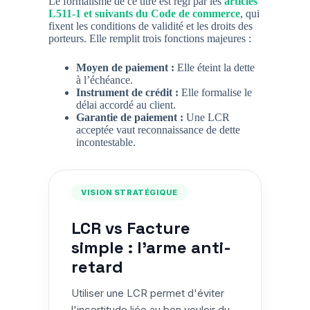
Le formalisme de ce titre est régi par les
articles
L511-1 et suivants du Code de commerce
, qui
fixent les conditions de validité et les droits des
porteurs. Elle remplit trois fonctions majeures :
Moyen de paiement :
Elle éteint la dette
à l’échéance.
Instrument de crédit :
Elle formalise le
délai accordé au client.
Garantie de paiement :
Une LCR
acceptée vaut reconnaissance de dette
incontestable.
VISION STRATÉGIQUE
LCR vs Facture
simple : l'arme anti-
retard
Utiliser une LCR permet d'éviter
l'incertitude liée au bon vouloir du