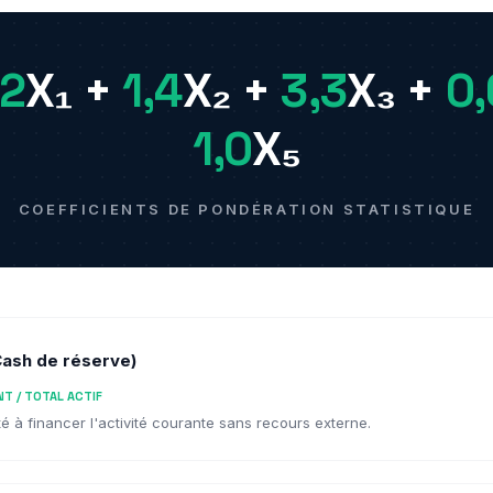
,2
X₁ +
1,4
X₂ +
3,3
X₃ +
0,
1,0
X₅
COEFFICIENTS DE PONDÉRATION STATISTIQUE
(Cash de réserve)
T / TOTAL ACTIF
é à financer l'activité courante sans recours externe.