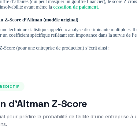
hiffre d’affaires (qui peut masquer un gouffre financier), le score Z crois
insolvabilité avant même la
cessation de paiement
.
u Z-Score d’Altman (modèle original)
ne technique statistique appelée « analyse discriminante multiple ». Il
 un coefficient spécifique reflétant son importance dans la survie de l’e
Score (pour une entreprise de production) s’écrit ainsi :
RÉDICTIF
on d'Altman Z-Score
l pour prédire la probabilité de faillite d'une entreprise à 
ns.