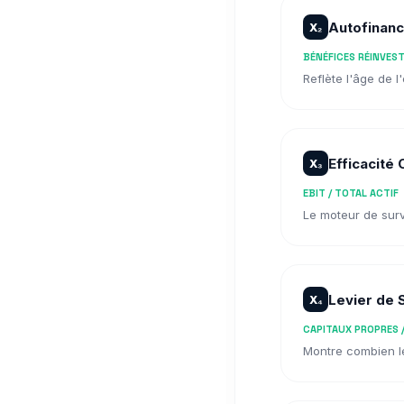
Autofinan
X₂
BÉNÉFICES RÉINVEST
Reflète l'âge de l
Efficacité
X₃
EBIT / TOTAL ACTIF
Le moteur de survi
Levier de S
X₄
CAPITAUX PROPRES 
Montre combien le 