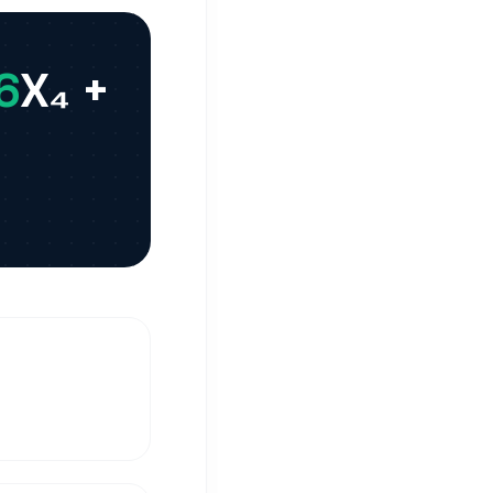
6
X₄ +