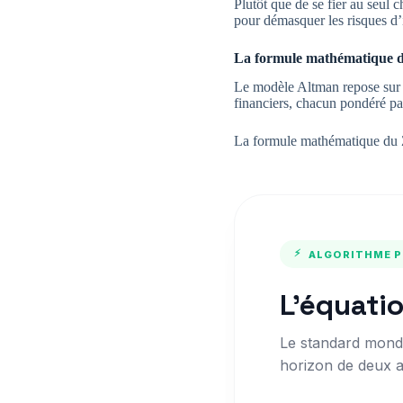
Plutôt que de se fier au seul c
pour démasquer les risques d’
La formule mathématique d
Le modèle Altman repose sur u
financiers, chacun pondéré par
La formule mathématique du Z-
⚡
ALGORITHME P
L'équati
Le standard mondia
horizon de deux a