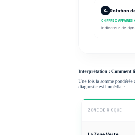
Rotation d
X₅
CHIFFRE D'AFFAIRES 
Indicateur de dyn
Interprétation : Comment li
Une fois la somme pondérée cal
diagnostic est immédiat :
ZONE DE RISQUE
La Zone Verte