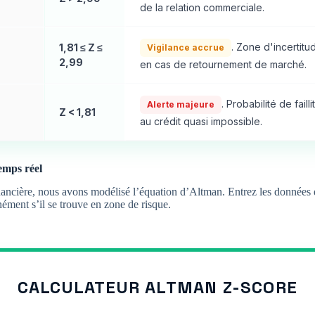
de la relation commerciale.
. Zone d'incertit
1,81 ≤ Z ≤
Vigilance accrue
2,99
en cas de retournement de marché.
. Probabilité de fail
Alerte majeure
Z < 1,81
au crédit quasi impossible.
emps réel
inancière, nous avons modélisé l’équation d’Altman. Entrez les données de
nément s’il se trouve en zone de risque.
CALCULATEUR ALTMAN Z-SCORE