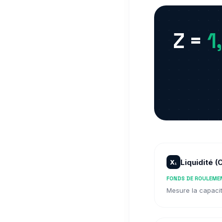
Z =
1
Liquidité 
X₁
FONDS DE ROULEMEN
Mesure la capacit