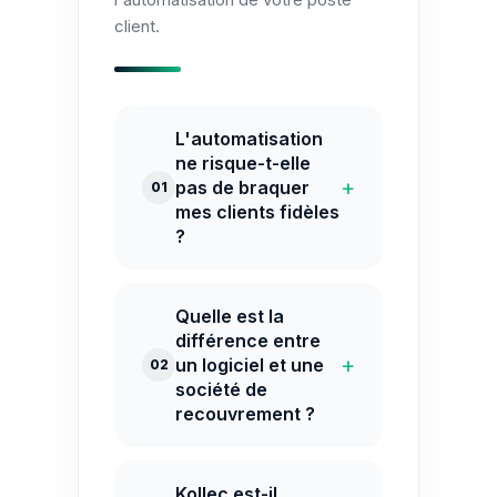
client.
L'automatisation
ne risque-t-elle
+
pas de braquer
01
mes clients fidèles
?
Quelle est la
différence entre
+
un logiciel et une
02
société de
recouvrement ?
Kollec est-il