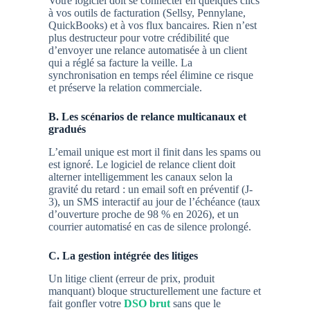
Votre logiciel doit se connecter en quelques clics
à vos outils de facturation (Sellsy, Pennylane,
QuickBooks) et à vos flux bancaires. Rien n’est
plus destructeur pour votre crédibilité que
d’envoyer une relance automatisée à un client
qui a réglé sa facture la veille. La
synchronisation en temps réel élimine ce risque
et préserve la relation commerciale.
B. Les scénarios de relance multicanaux et
gradués
L’email unique est mort il finit dans les spams ou
est ignoré. Le
logiciel de relance client
doit
alterner intelligemment les canaux selon la
gravité du retard : un email soft en préventif (J-
3), un SMS interactif au jour de l’échéance (taux
d’ouverture proche de 98 % en 2026), et un
courrier automatisé en cas de silence prolongé.
C. La gestion intégrée des litiges
Un litige client (erreur de prix, produit
manquant) bloque structurellement une facture et
fait gonfler votre
DSO brut
sans que le