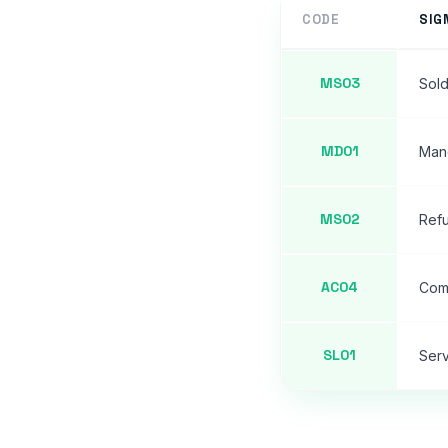
CODE
SIG
MS03
Sold
MD01
Mand
MS02
Refu
AC04
Com
SL01
Serv