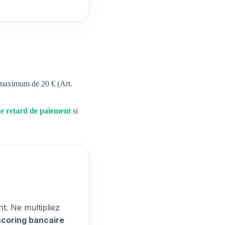
un maximum de
20 €
(Art.
de retard de paiement
si
t. Ne multipliez
scoring bancaire