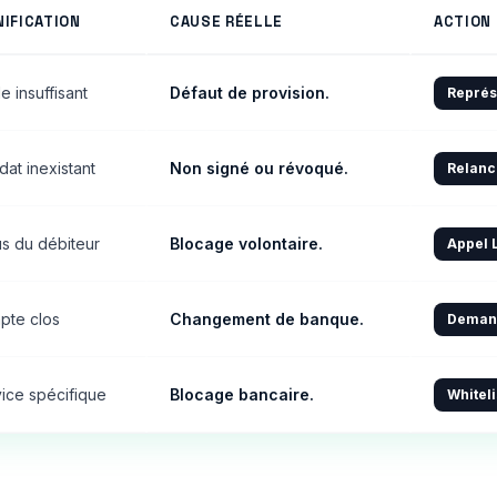
NIFICATION
CAUSE RÉELLE
ACTION 
e insuffisant
Défaut de provision.
Représ
at inexistant
Non signé ou révoqué.
Relanc
s du débiteur
Blocage volontaire.
Appel 
pte clos
Changement de banque.
Demand
ice spécifique
Blocage bancaire.
Whiteli