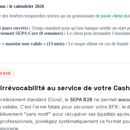
ion : le calendrier 2026
des fenêtres temporelles strictes qu’un gestionnaire de
poste client
doit
 jours ouvrés) :
Temps standard pour qu’une banque notifie un rejet po
rsement SEPA Core (8 semaines) :
Le client peut demander l’annulati
 « mandat non valide » (13 mois) :
Le risque ultime en cas de fraude
UE B2B
'irrévocabilité au service de votre Cash
rélèvement standard (Core), le
SEPA B2B
ne permet
aucu
n validée. C'est l'arme fatale pour sécuriser votre BFR : le 
rélèvement "sans motif" pour récupérer ses liquidités après
 professionnels, privilégiez systématiquement ce format pou
résorerie.