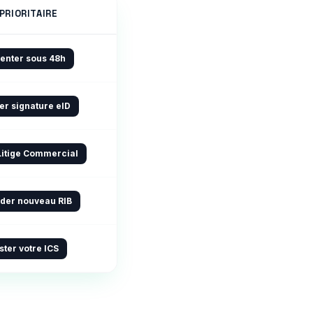
PRIORITAIRE
enter sous 48h
er signature eID
Litige Commercial
er nouveau RIB
ster votre ICS