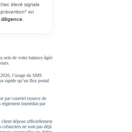
hec élevé signale
"prévention" en
 diligence
.
u sein de votre balance âgée
cours.
n 2026, l’usage du SMS
lus rapide qu’un flux postal
e par courriel (source de
un règlement immédiat par
e client dépose officiellement
s créanciers ne sont pas déjà
eur ne couvre plus ses dettes