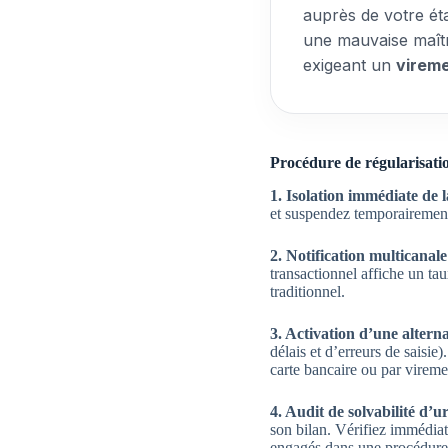
auprès de votre ét
une mauvaise maîtr
exigeant un
vireme
Procédure de régularisation
1. Isolation immédiate de l
et suspendez temporairement 
2. Notification multicanale
transactionnel affiche un ta
traditionnel.
3. Activation d’une altern
délais et d’erreurs de saisi
carte bancaire ou par virem
4. Audit de solvabilité d’u
son bilan. Vérifiez immédiat
engagés dans une procédure d