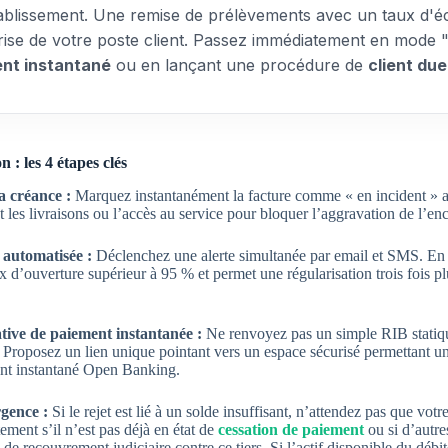
ablissement. Une remise de prélèvements avec un taux d'éc
ise de votre poste client. Passez immédiatement en mode 
nt instantané
ou en lançant une procédure de
client due
 : les 4 étapes clés
a créance :
Marquez instantanément la facture comme « en incident » a
les livraisons ou l’accès au service pour bloquer l’aggravation de l’en
 automatisée :
Déclenchez une alerte simultanée par email et SMS. E
ux d’ouverture supérieur à 95 % et permet une régularisation trois fois p
ative de paiement instantanée :
Ne renvoyez pas un simple RIB statiqu
e). Proposez un lien unique pointant vers un espace sécurisé permettant 
ent instantané Open Banking.
rgence :
Si le rejet est lié à un solde insuffisant, n’attendez pas que votr
ement s’il n’est pas déjà en état de
cessation de paiement
ou si d’autre
e recouvrement judiciaire contre ce tiers. Si l’actif disponible du débit